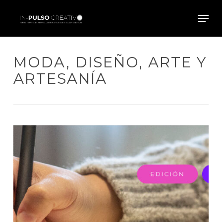
Skip
Men
to
main
Close
content
Menu
MODA, DISEÑO, ARTE Y
ARTESANÍA